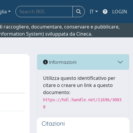
glia
IT
LOGIN
o di raccogliere, documentare, conservare e pubblicare,
 Information System) sviluppata da Cineca.
Informazioni
Utilizza questo identificativo per
citare o creare un link a questo
documento:
https://hdl.handle.net/11696/3003
8
Citazioni