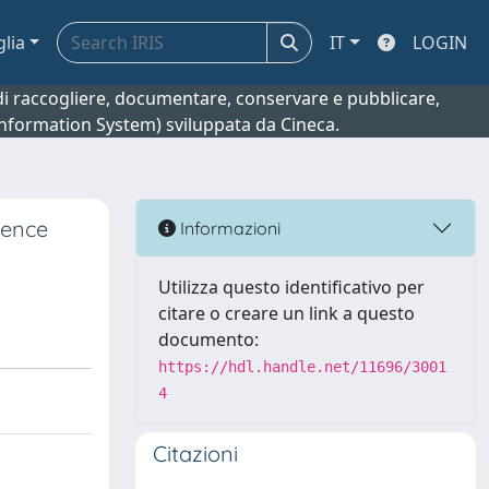
glia
IT
LOGIN
o di raccogliere, documentare, conservare e pubblicare,
 Information System) sviluppata da Cineca.
cence
Informazioni
Utilizza questo identificativo per
citare o creare un link a questo
documento:
https://hdl.handle.net/11696/3001
4
Citazioni