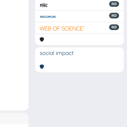
ND
ND
ND
social impact