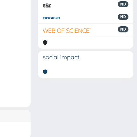
ND
ND
ND
social impact