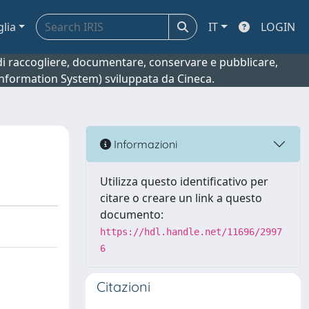
glia
IT
LOGIN
o di raccogliere, documentare, conservare e pubblicare,
 Information System) sviluppata da Cineca.
Informazioni
Utilizza questo identificativo per
citare o creare un link a questo
documento:
https://hdl.handle.net/11696/2997
6
Citazioni