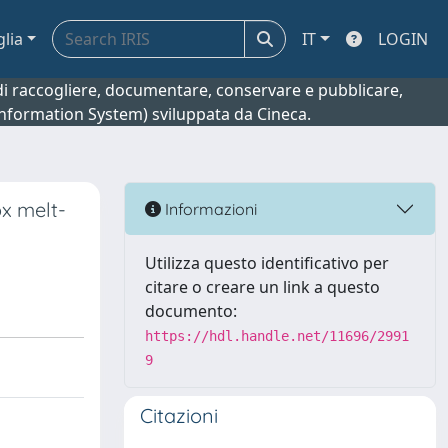
glia
IT
LOGIN
o di raccogliere, documentare, conservare e pubblicare,
 Information System) sviluppata da Cineca.
x melt-
Informazioni
Utilizza questo identificativo per
citare o creare un link a questo
documento:
https://hdl.handle.net/11696/2991
9
Citazioni