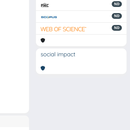
ND
ND
ND
social impact