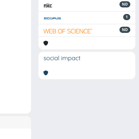
ND
1
ND
social impact