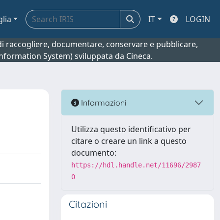
glia
IT
LOGIN
o di raccogliere, documentare, conservare e pubblicare,
 Information System) sviluppata da Cineca.
Informazioni
Utilizza questo identificativo per
citare o creare un link a questo
documento:
https://hdl.handle.net/11696/2987
0
Citazioni