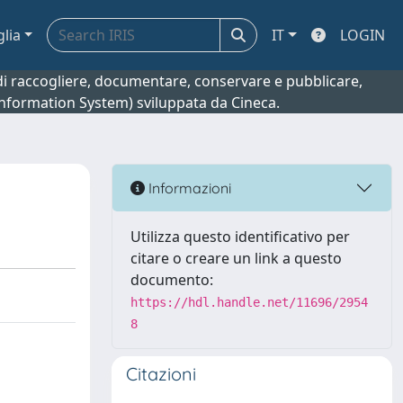
glia
IT
LOGIN
o di raccogliere, documentare, conservare e pubblicare,
 Information System) sviluppata da Cineca.
Informazioni
Utilizza questo identificativo per
citare o creare un link a questo
documento:
https://hdl.handle.net/11696/2954
8
Citazioni