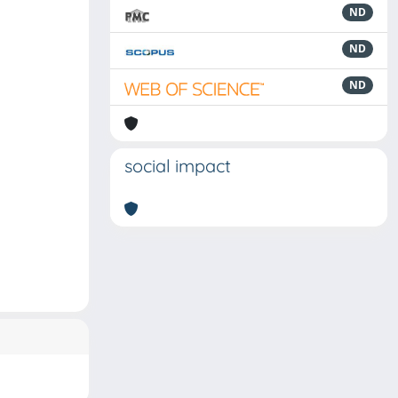
ND
ND
ND
social impact