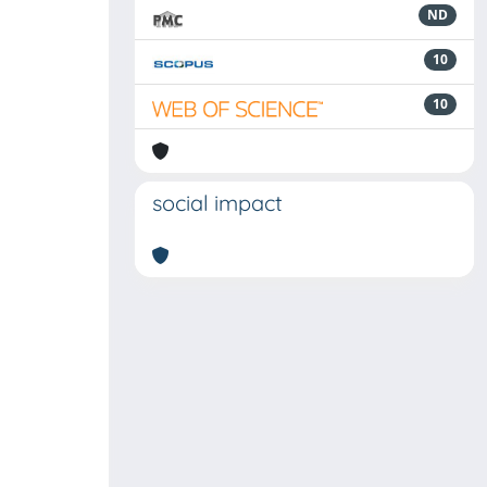
ND
10
10
social impact