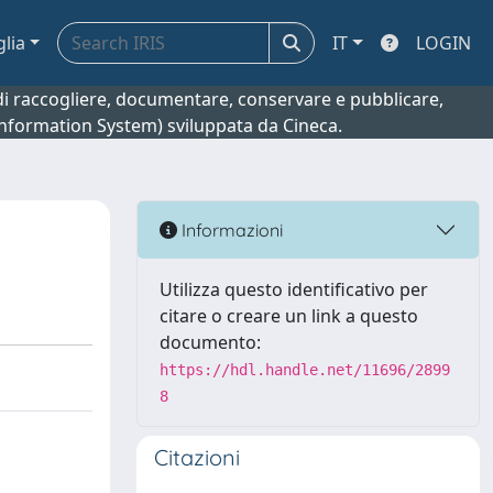
glia
IT
LOGIN
o di raccogliere, documentare, conservare e pubblicare,
 Information System) sviluppata da Cineca.
Informazioni
Utilizza questo identificativo per
citare o creare un link a questo
documento:
https://hdl.handle.net/11696/2899
8
Citazioni