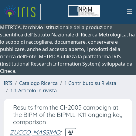
METRICA, l’archivio istituzionale della produzione
scientifica dell’Istituto Nazionale di Ricerca Metrologica, ha
lo scopo di raccogliere, documentare, conservare e
pubblicare, anche ad accesso aperto, i prodotti della
ricerca dell’Ente. METRICA utilizza la piattaforma IRIS
(Institutional Research Information System) sviluppata da
Cineca.
IRIS
Catalogo Ricerca
1 Contributo su Rivista
1.1 Articolo in rivista
Results from the CI-2005 campaign at
the BIPM of the BIPM.L-K11 ongoing key
comparison
ZUCCO, MASSIMO
;