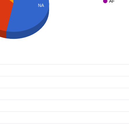
AF
NA