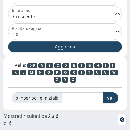
In ordine:
Risultati/Pagina
Vai a:
0-9
A
B
C
D
E
F
G
H
I
J
K
L
M
N
O
P
Q
R
S
T
U
V
W
X
Y
Z
o inserisci le iniziali:
Mostrati risultati da 2 a 6
di 6