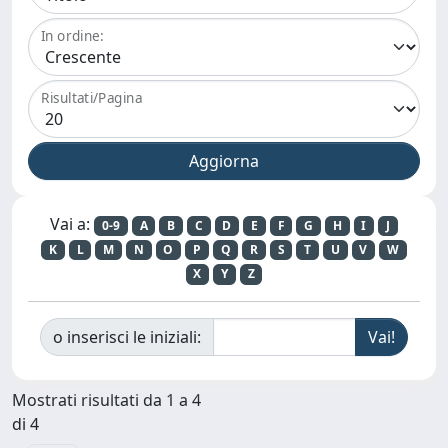
In ordine:
Risultati/Pagina
Vai a:
0-9
A
B
C
D
E
F
G
H
I
J
K
L
M
N
O
P
Q
R
S
T
U
V
W
X
Y
Z
o inserisci le iniziali:
Mostrati risultati da 1 a 4
di 4