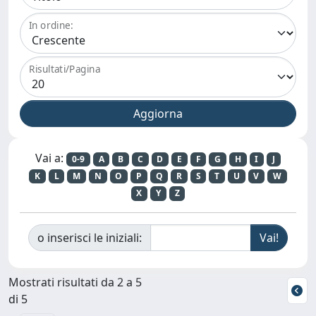
In ordine:
Risultati/Pagina
Vai a:
0-9
A
B
C
D
E
F
G
H
I
J
K
L
M
N
O
P
Q
R
S
T
U
V
W
X
Y
Z
o inserisci le iniziali:
Mostrati risultati da 2 a 5
di 5