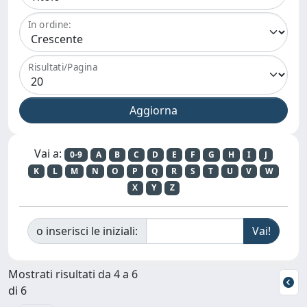
In ordine:
Risultati/Pagina
Vai a:
0-9
A
B
C
D
E
F
G
H
I
J
K
L
M
N
O
P
Q
R
S
T
U
V
W
X
Y
Z
o inserisci le iniziali:
Mostrati risultati da 4 a 6
di 6