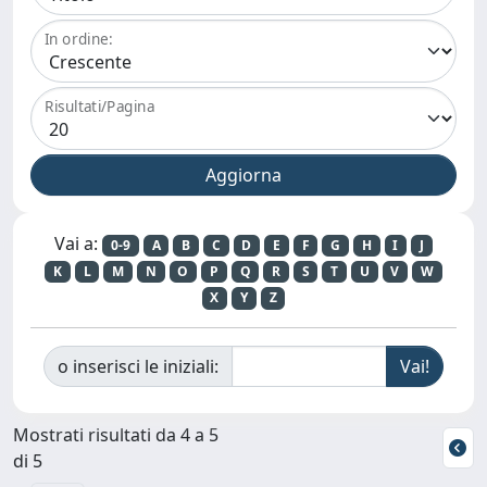
In ordine:
Risultati/Pagina
Vai a:
0-9
A
B
C
D
E
F
G
H
I
J
K
L
M
N
O
P
Q
R
S
T
U
V
W
X
Y
Z
o inserisci le iniziali:
Mostrati risultati da 4 a 5
di 5