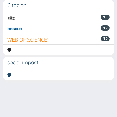
Citazioni
ND
ND
ND
social impact