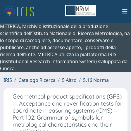
METRICA, l’archivio istituzionale della produzione
scientifica dell’Istituto Nazionale di Ricerca Metrologica, ha
lo scopo di raccogliere, documentare, conservare e
pubblicare, anche ad accesso aperto, i prodotti della
ricerca dell’Ente. METRICA utilizza la piattaforma IRIS
(Institutional Research Information System) sviluppata da
Cineca.
IRIS
Catalogo Ricerca
5 Altro
5.16 Norma
Geometrical product specifications (GPS)
— Acceptance and reverification tests for
coordinate measuring systems (CMS) —
Part 102: Grammar of symbols for
metrological characteristics and their