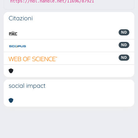
https://hdl.handle.net/11696/87921
Citazioni
ND
ND
ND
social impact