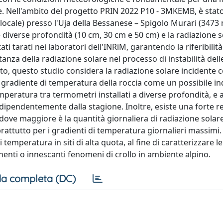
 Nell'ambito del progetto PRIN 2022 P10 - 3MKEMB, è stato 
ocale) presso l'Uja della Bessanese – Spigolo Murari (3473 m
e diverse profondità (10 cm, 30 cm e 50 cm) e la radiazione s
ti tarati nei laboratori dell'INRiM, garantendo la riferibilità
anza della radiazione solare nel processo di instabilità dell
nto, questo studio considera la radiazione solare incidente
 gradiente di temperatura della roccia come un possibile in
emperatura tra termometri installati a diverse profondità, e 
dipendentemente dalla stagione. Inoltre, esiste una forte re
, dove maggiore è la quantità giornaliera di radiazione solare
prattutto per i gradienti di temperatura giornalieri massimi
mperatura in siti di alta quota, al fine di caratterizzare l
nti o innescanti fenomeni di crollo in ambiente alpino.
a completa (DC)