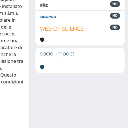
ND
installato
 s.l.m.).
ND
olare in
 delle
ND
e rocce,
 come una
dicatore di
social impact
anche la
lazione tra
,
. Questo
e condizioni