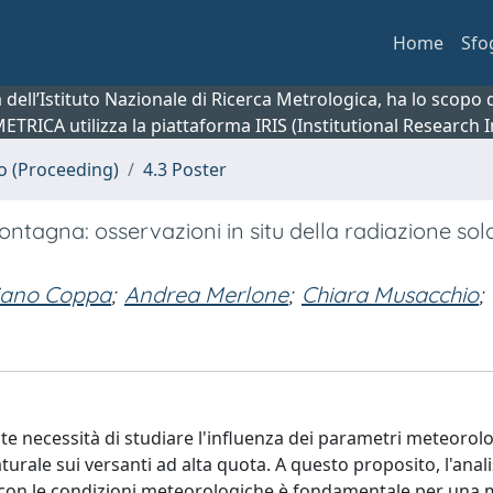
Home
Sfo
ca dell’Istituto Nazionale di Ricerca Metrologica, ha lo scop
 METRICA utilizza la piattaforma IRIS (Institutional Research
no (Proceeding)
4.3 Poster
montagna: osservazioni in situ della radiazione sol
iano Coppa
;
Andrea Merlone
;
Chiara Musacchio
;
nte necessità di studiare l'influenza dei parametri meteorol
aturale sui versanti ad alta quota. A questo proposito, l'anali
e con le condizioni meteorologiche è fondamentale per una 