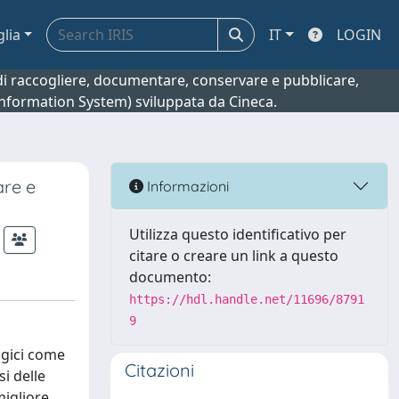
glia
IT
LOGIN
o di raccogliere, documentare, conservare e pubblicare,
 Information System) sviluppata da Cineca.
are e
Informazioni
Utilizza questo identificativo per
citare o creare un link a questo
documento:
https://hdl.handle.net/11696/8791
9
ogici come
Citazioni
si delle
migliore