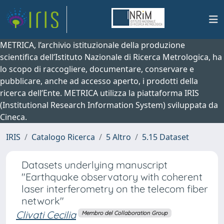
METRICA, l’archivio istituzionale della produzione
scientifica dell’Istituto Nazionale di Ricerca Metrologica, ha
lo scopo di raccogliere, documentare, conservare e
pubblicare, anche ad accesso aperto, i prodotti della
ricerca dell’Ente. METRICA utilizza la piattaforma IRIS
(Institutional Research Information System) sviluppata da
Cineca.
IRIS
Catalogo Ricerca
5 Altro
5.15 Dataset
Datasets underlying manuscript
"Earthquake observatory with coherent
laser interferometry on the telecom fiber
network"
Clivati Cecilia
Membro del Collaboration Group