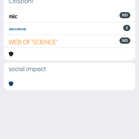
Citazioni
ND
3
ND
social impact