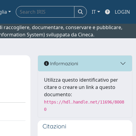
glia
IT
LOGIN
o di raccogliere, documentare, conservare e pubblicare,
 Information System) sviluppata da Cineca.
Informazioni
Utilizza questo identificativo per
citare o creare un link a questo
documento:
https://hdl.handle.net/11696/8008
0
Citazioni