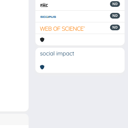
ND
ND
ND
social impact