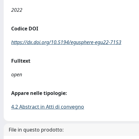
2022
Codice DOI
https://dx.doi.org/10.5194/egusphere-egu22-7153
Fulltext
open
Appare nelle tipologie:
4.2 Abstract in Atti di convegno
File in questo prodotto: