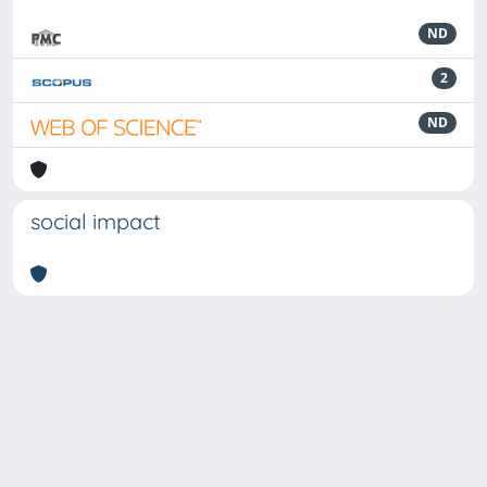
ND
2
ND
social impact