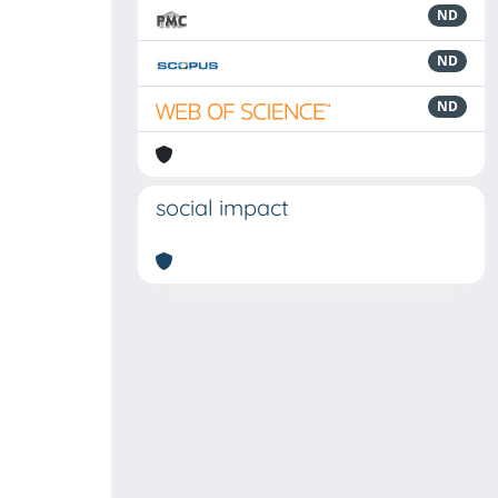
ND
ND
ND
social impact