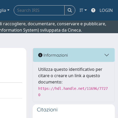
glia
IT
LOGIN
o di raccogliere, documentare, conservare e pubblicare,
 Information System) sviluppata da Cineca.
Informazioni
Utilizza questo identificativo per
citare o creare un link a questo
documento:
https://hdl.handle.net/11696/7727
0
Citazioni