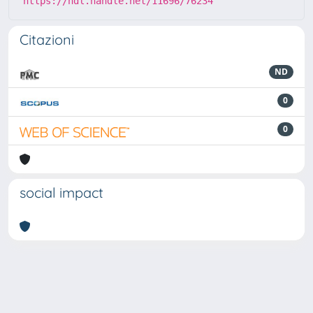
https://hdl.handle.net/11696/76234
Citazioni
ND
0
0
social impact