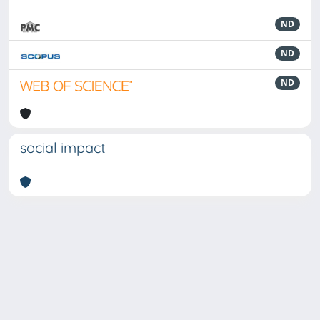
ND
ND
ND
social impact