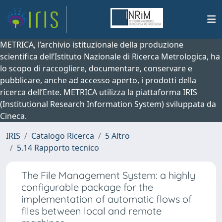
METRICA, l’archivio istituzionale della produzione
scientifica dell’Istituto Nazionale di Ricerca Metrologica, ha
lo scopo di raccogliere, documentare, conservare e
pubblicare, anche ad accesso aperto, i prodotti della
ricerca dell’Ente. METRICA utilizza la piattaforma IRIS
(Institutional Research Information System) sviluppata da
Cineca.
IRIS
Catalogo Ricerca
5 Altro
5.14 Rapporto tecnico
The File Management System: a highly
configurable package for the
implementation of automatic flows of
files between local and remote