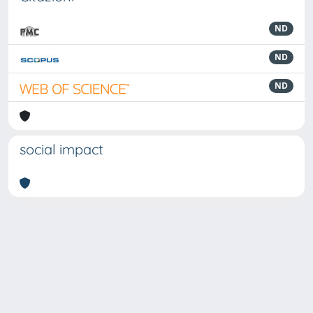
ND
ND
ND
social impact