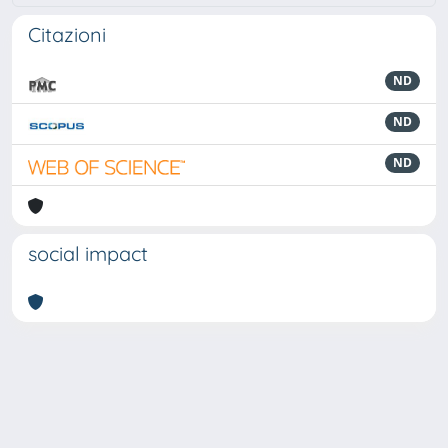
Citazioni
ND
ND
ND
social impact