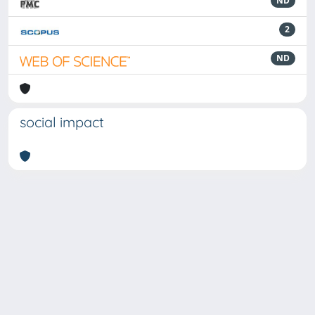
ND
2
ND
social impact