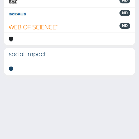
ND
ND
ND
social impact