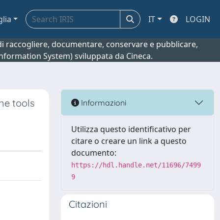
glia
IT
LOGIN
o di raccogliere, documentare, conservare e pubblicare,
 Information System) sviluppata da Cineca.
ne tools
Informazioni
Utilizza questo identificativo per
citare o creare un link a questo
documento:
https://hdl.handle.net/11696/7499
9
Citazioni