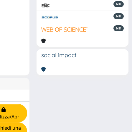
ND
ND
ND
social impact
lizza/Apri
hiedi una