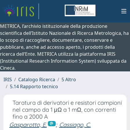
METRICA, l’archivio istituzionale della produzione
scientifica dell’Istituto Nazionale di Ricerca Metrologica, ha
lo scopo di raccogliere, documentare, conservare e
pubblicare, anche ad accesso aperto, i prodotti della
ricerca dell’Ente. METRICA utilizza la piattaforma IRIS
(Institutional Research Information System) sviluppata da
Cineca.
IRIS
Catalogo Ricerca
5 Altro
5.14 Rapporto tecnico
Taratura di derivatori e resistori campioni
nel campo da 1 μΩ a 1 mΩ, con correnti
fino a 2000 A
Gasparotto, E.
;
Cassiago, C.