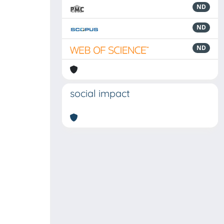
ND
ND
ND
social impact