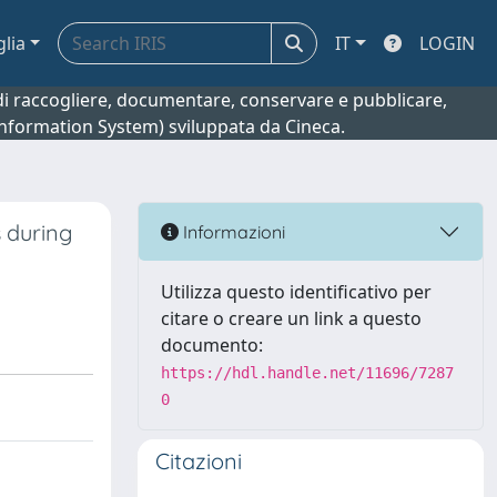
glia
IT
LOGIN
o di raccogliere, documentare, conservare e pubblicare,
 Information System) sviluppata da Cineca.
s during
Informazioni
Utilizza questo identificativo per
citare o creare un link a questo
documento:
https://hdl.handle.net/11696/7287
0
Citazioni