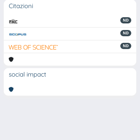
Citazioni
ND
ND
ND
social impact