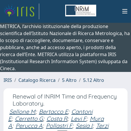
METRICA, l’archivio istituzionale della produzione
scientifica dell’Istituto Nazionale di Ricerca Metrologica, ha
lo scopo di raccogliere, documentare, conservare e
pubblicare, anche ad accesso aperto, i prodotti della
ricerca dell’Ente. METRICA utilizza la piattaforma IRIS
(Institutional Research Information System) sviluppata da
Cineca.
IRIS
Catalogo Ricerca
5 Altro
5.12 Altro
Renewal of INRIM Time and Frequency
Laboratory.
Sellone M
;
Bertacco E
;
Cantoni
E
;
Cerretto G
;
Costa R
;
Levi F
;
Mura
A
;
Perucca A
;
Pollastri F
;
Sesia I
;
Terzi