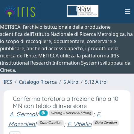
METRICA, l’archivio istituzionale della produzione
scientifica dell’Istituto Nazionale di Ricerca Metrologica, ha
lo scopo di raccogliere, documentare, conservare e
pubblicare, anche ad accesso aperto, i prodotti della
ricerca dell’Ente. METRICA utilizza la piattaforma IRIS
(Institutional Research Information System) sviluppata da
Cineca.
IRIS
Catalogo Ricerca
5 Altro
5.12 Altro
Conferma taratura a trazione fino a 10
MN con telaio di inversione
A. Germak
;
F.
Writing – Review & Editing
Mazzoleni
;
F. Vitiello
Data Curation
Data Curation