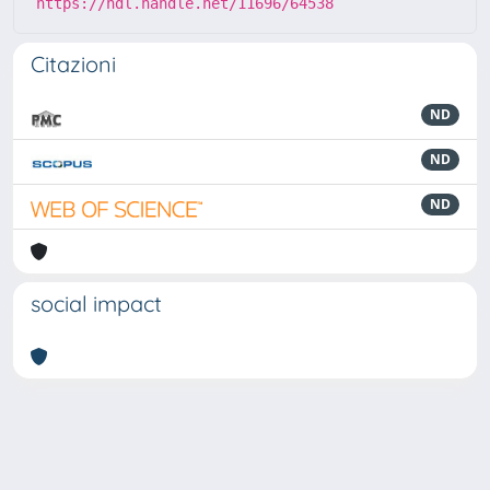
https://hdl.handle.net/11696/64538
Citazioni
ND
ND
ND
social impact