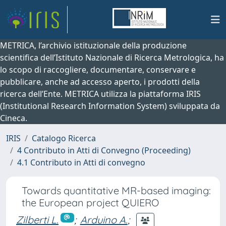
METRICA, l’archivio istituzionale della produzione
scientifica dell’Istituto Nazionale di Ricerca Metrologica, ha
lo scopo di raccogliere, documentare, conservare e
pubblicare, anche ad accesso aperto, i prodotti della
ricerca dell’Ente. METRICA utilizza la piattaforma IRIS
(Institutional Research Information System) sviluppata da
Cineca.
IRIS
Catalogo Ricerca
4 Contributo in Atti di Convegno (Proceeding)
4.1 Contributo in Atti di convegno
Towards quantitative MR-based imaging:
the European project QUIERO
Zilberti L.
;
Arduino A.
;