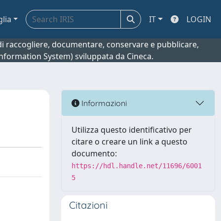
glia
IT
LOGIN
o di raccogliere, documentare, conservare e pubblicare,
 Information System) sviluppata da Cineca.
Informazioni
Utilizza questo identificativo per
citare o creare un link a questo
documento:
https://hdl.handle.net/11696/6001
5
Citazioni