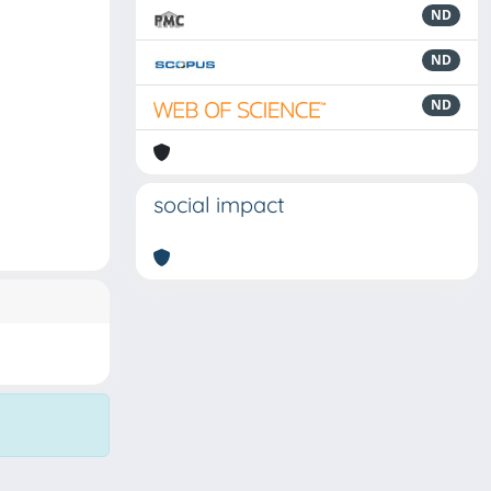
ND
ND
ND
social impact