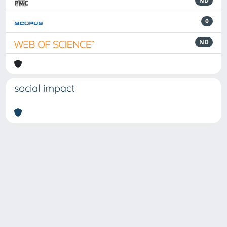
ND
0
ND
social impact