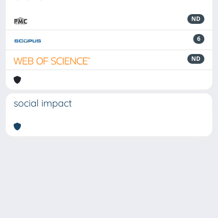
ND
6
ND
social impact