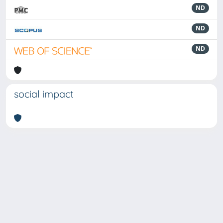
ND
ND
ND
social impact