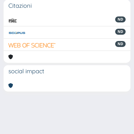
Citazioni
ND
ND
ND
social impact