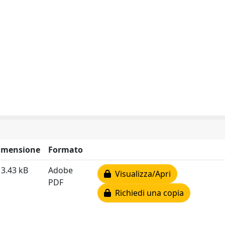
imensione
Formato
3.43 kB
Adobe
Visualizza/Apri
PDF
Richiedi una copia