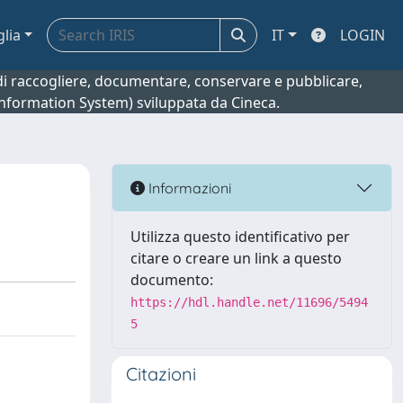
glia
IT
LOGIN
o di raccogliere, documentare, conservare e pubblicare,
 Information System) sviluppata da Cineca.
Informazioni
Utilizza questo identificativo per
citare o creare un link a questo
documento:
https://hdl.handle.net/11696/5494
5
Citazioni