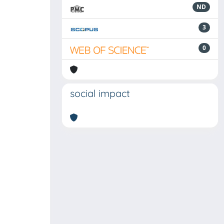
ND
3
0
social impact