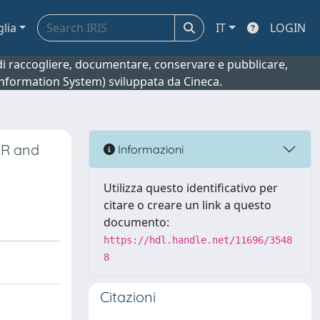
glia
IT
LOGIN
o di raccogliere, documentare, conservare e pubblicare,
 Information System) sviluppata da Cineca.
AR and
Informazioni
Utilizza questo identificativo per
citare o creare un link a questo
documento:
https://hdl.handle.net/11696/3548
8
Citazioni