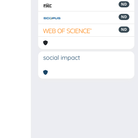
ND
ND
ND
social impact