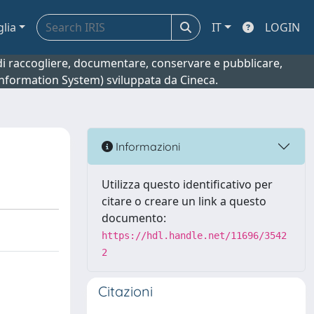
glia
IT
LOGIN
o di raccogliere, documentare, conservare e pubblicare,
 Information System) sviluppata da Cineca.
Informazioni
Utilizza questo identificativo per
citare o creare un link a questo
documento:
https://hdl.handle.net/11696/3542
2
Citazioni