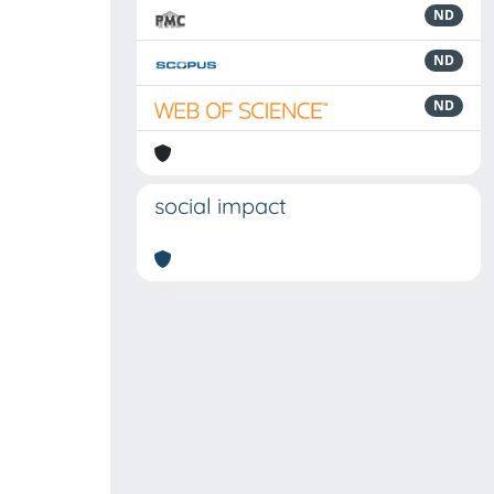
ND
ND
ND
social impact