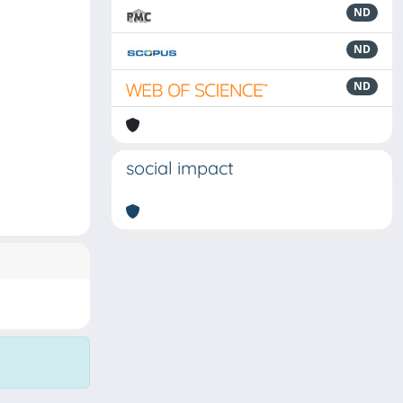
ND
ND
ND
social impact