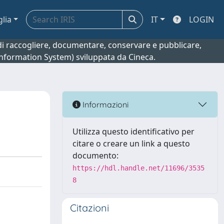
glia
IT
LOGIN
o di raccogliere, documentare, conservare e pubblicare,
 Information System) sviluppata da Cineca.
Informazioni
Utilizza questo identificativo per
citare o creare un link a questo
documento:
https://hdl.handle.net/11696/3535
8
Citazioni