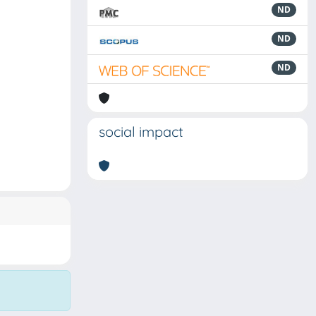
ND
ND
ND
social impact