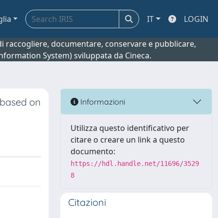
glia
IT
LOGIN
o di raccogliere, documentare, conservare e pubblicare,
 Information System) sviluppata da Cineca.
 based on
Informazioni
Utilizza questo identificativo per
citare o creare un link a questo
documento:
https://hdl.handle.net/11696/3529
8
Citazioni