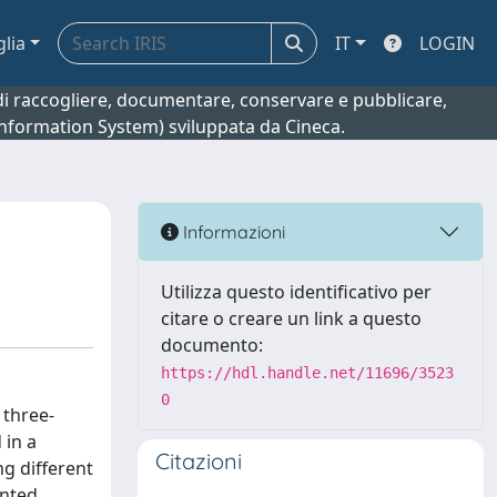
glia
IT
LOGIN
o di raccogliere, documentare, conservare e pubblicare,
 Information System) sviluppata da Cineca.
Informazioni
Utilizza questo identificativo per
citare o creare un link a questo
documento:
https://hdl.handle.net/11696/3523
0
 three-
 in a
Citazioni
ng different
nted.