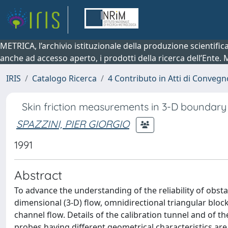
METRICA, l’archivio istituzionale della produzione scientifi
anche ad accesso aperto, i prodotti della ricerca dell’Ente.
IRIS
Catalogo Ricerca
4 Contributo in Atti di Conveg
Skin friction measurements in 3-D boundary
SPAZZINI, PIER GIORGIO
1991
Abstract
To advance the understanding of the reliability of obst
dimensional (3-D) flow, omnidirectional triangular bloc
channel flow. Details of the calibration tunnel and of t
probes having different geometrical characteristics are