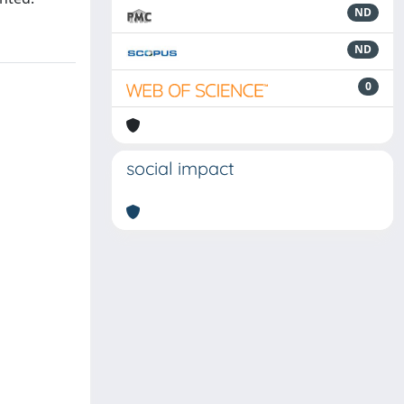
ND
ND
0
social impact