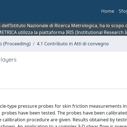
Home
Sfo
ca dell’Istituto Nazionale di Ricerca Metrologica, ha lo scop
 METRICA utilizza la piattaforma IRIS (Institutional Research
no (Proceeding)
4.1 Contributo in Atti di convegno
 layers
acle-type pressure probes for skin friction measurements in
k probes have been tested. The probes have been calibrated
he calibration procedure are given. Results obtained by testi
 shown. An application to a complex 3-D shear flow is prese