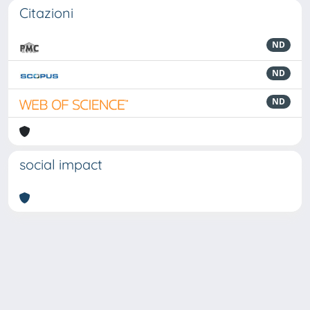
Citazioni
ND
ND
ND
social impact