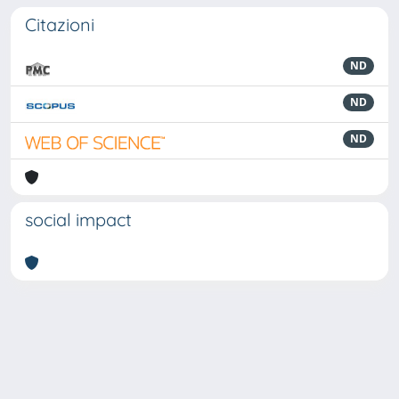
Citazioni
ND
ND
ND
social impact