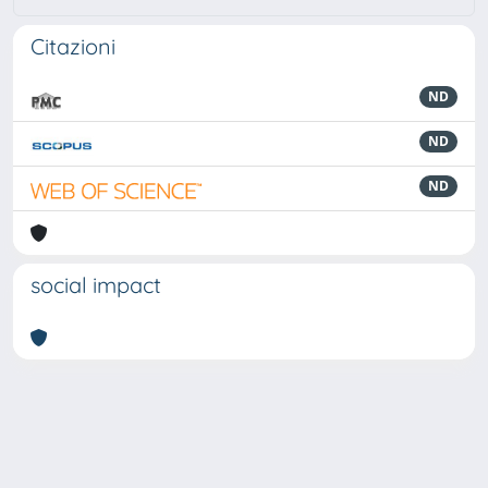
Citazioni
ND
ND
ND
social impact