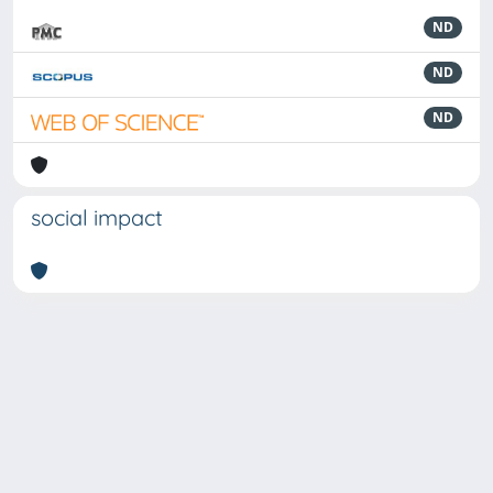
ND
ND
ND
social impact